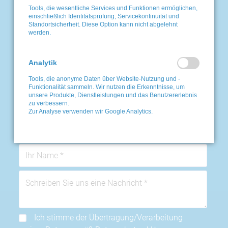
Tools, die wesentliche Services und Funktionen ermöglichen,
einschließlich Identitätsprüfung, Servicekontinuität und
Standortsicherheit. Diese Option kann nicht abgelehnt
Schreiben Sie uns eine E-Mail:
werden.
info@schlaganfall-partner.de
oder rufen Sie uns kostenfrei an
Analytik
unter Tel. 0800-816 0 816
Wir beraten Sie gern: Montag
Tools, die anonyme Daten über Website-Nutzung und -
Funktionalität sammeln. Wir nutzen die Erkenntnisse, um
bis Freitag von 7:30 bis 15:30
unsere Produkte, Dienstleistungen und das Benutzererlebnis
Uhr
zu verbessern.
Zur Analyse verwenden wir Google Analytics.
Ich stimme der Übertragung/Verarbeitung