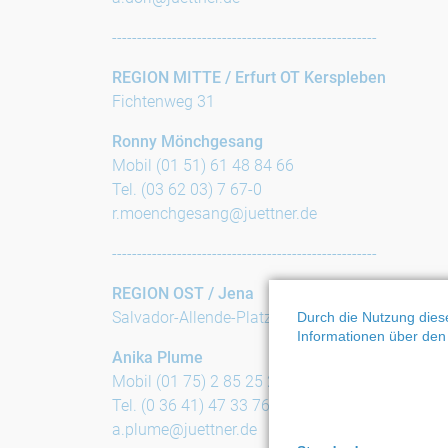
-----------------------------------------------------
REGION MITTE / Erfurt OT Kerspleben
Fichtenweg 31
Ronny Mönchgesang
Mobil (01 51) 61 48 84 66
Tel. (03 62 03) 7 67-0
r.moenchgesang@juettner.de
-----------------------------------------------------
REGION OST /
Jena
Salvador-Allende-Platz 27
Durch die Nutzung diese
Informationen über den 
Anika Plume
Mobil (01 75) 2 85 25 22
Tel. (0 36 41) 47 33 76
a.plume@juettner.de