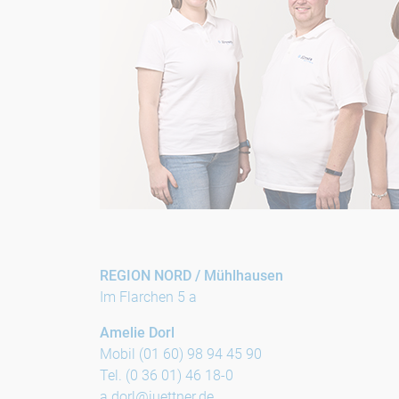
REGION NORD /
Mühlhausen
Im Flarchen 5 a
Amelie Dorl
Mobil (01 60) 98 94 45 90
Tel. (0 36 01) 46 18-0
a.dorl@juettner.de